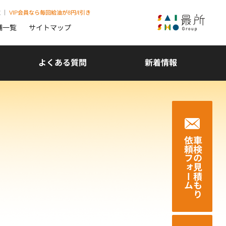
取
｜
VIP会員なら毎回給油が8円/ℓ引き
舗一覧
サイトマップ
よくある質問
新着情報
依頼フォーム
車検の見積もり