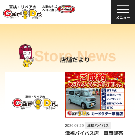
車検・リペアの
お車のキズ
ヘコミ直し
メニュー
Store News
店舗だより
2026.07.29
津福バイパス
津福バイパス店 車両販売