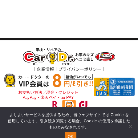
企業情報
プライバシーポリシー
お支払い方法／現金・クレジット
PayPay・楽天ペイ・au PAY
よりよいサービスを提供するため、当ウェブサイトでは Cookie を
アポロステーションをご利用の方
使用しています。引き続き閲覧する場合、Cookie の使用を承諾した
（ポイント払いも可）
© 2025 Saisho Group
ものとみなされます。
車検の見積もり
車検費用
OK