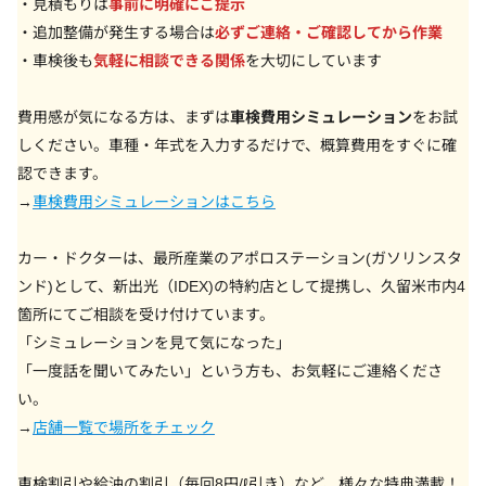
・見積もりは
事前に明確にご提示
・追加整備が発生する場合は
必ずご連絡・ご確認してから作業
・車検後も
気軽に相談できる関係
を大切にしています
費用感が気になる方は、まずは
車検費用シミュレーション
をお試
しください。車種・年式を入力するだけで、概算費用をすぐに確
認できます。
→
車検費用シミュレーションはこちら
カー・ドクターは、最所産業のアポロステーション(ガソリンスタ
ンド)として、新出光（IDEX)の特約店として提携し、久留米市内4
箇所にてご相談を受け付けています。
「シミュレーションを見て気になった」
「一度話を聞いてみたい」という方も、お気軽にご連絡くださ
い。
→
店舗一覧で場所をチェック
車検割引や給油の割引（毎回8円/ℓ引き）など、様々な特典満載！