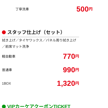
500
円
丁寧洗車
スタッフ仕上げ（セット）
拭き上げ／タイヤワックス／パネル周り拭き上げ
／前席マット洗浄
770
円
軽自動車
990
円
普通車
1,320
円
1BOX
VIPカーケアクーポンTICKET