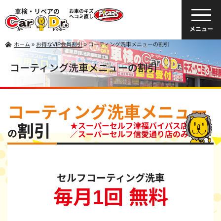
車検・リペアの
お車のキズ
ヘコミ直し
メニュー
ホーム
»
お得なVIP会員割引
»
コーティング洗車メニューの割引
コーティング洗車メニューの割引
コーティング洗車メニュー
割引
★スーパーセルフ津福バイパス店
の
／スーパーセルフ信愛通り店のみ
セルフコーティング洗車
毎月1回 無料