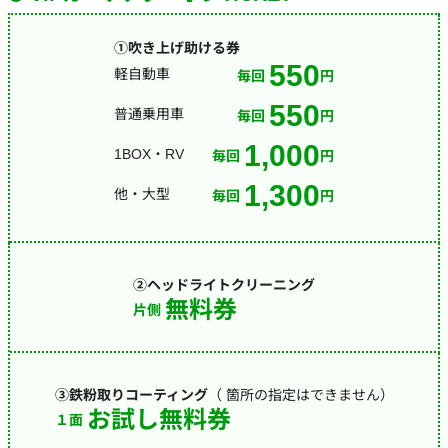
①吹き上げ助ける券
550
軽自動車
毎回
円
550
普通乗用車
毎回
円
1,000
1BOX・RV
毎回
円
1,300
他・大型
毎回
円
②ヘッドライトクリーニング
無料券
片側
③鉄粉取りコーティング
（ 箇所の指定はできません）
お試し無料券
１面