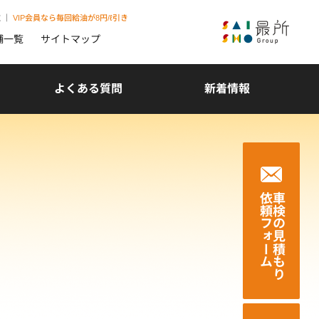
取
｜
VIP会員なら毎回給油が8円/ℓ引き
舗一覧
サイトマップ
よくある質問
新着情報
依頼フォーム
車検の見積もり